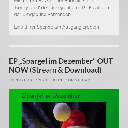
Minuten zu Fuß von der Endhaltestelle
‚Königsforst‘ der Linie 9 entfernt. Parkplätze in
der Umgebung vorhanden.
Eintritt frei; Spende am Ausgang erbeten.
EP „Spargel im Dezember“ OUT
NOW (Stream & Download)
11. NOVEMBER 2023
/
KEINE KOMMENTARE