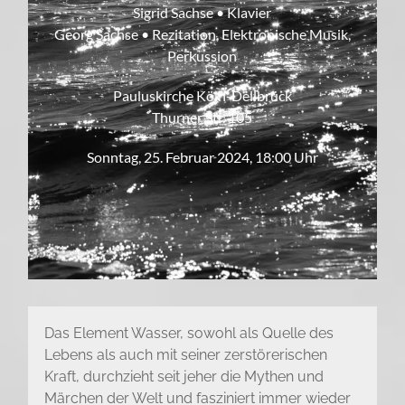
Sigrid Sachse • Klavier
Georg Sachse • Rezitation, Elektronische Musik,
Perkussion
Pauluskirche Köln-Dellbrück
Thurner Str. 105
Sonntag, 25. Februar 2024, 18:00 Uhr
Das Element Wasser, sowohl als Quelle des
Lebens als auch mit seiner zerstörerischen
Kraft, durchzieht seit jeher die Mythen und
Märchen der Welt und fasziniert immer wieder