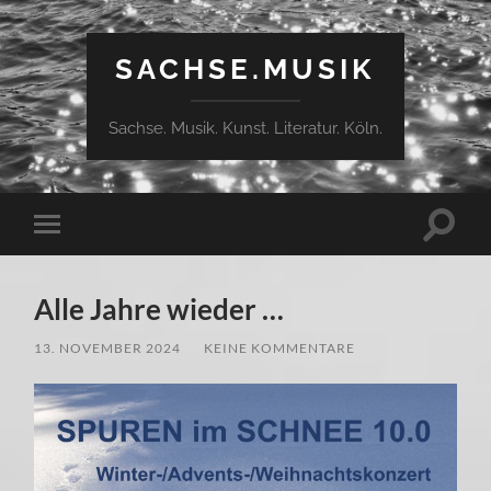
SACHSE.MUSIK
Sachse. Musik. Kunst. Literatur. Köln.
Suchfe
Mobile-
ein-/a
Menü
ein-/ausblenden
Alle Jahre wieder …
13. NOVEMBER 2024
/
KEINE KOMMENTARE