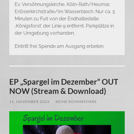
Ev. Versöhnungskirche, Köln-Rath/Heumar,
Erlöserkirchstraße/Im Wasserblech. Nur ca. 5
Minuten zu Fuß von der Endhaltestelle
‚Königsforst‘ der Linie 9 entfernt. Parkplätze in
der Umgebung vorhanden.
Eintritt frei; Spende am Ausgang erbeten.
EP „Spargel im Dezember“ OUT
NOW (Stream & Download)
11. NOVEMBER 2023
/
KEINE KOMMENTARE